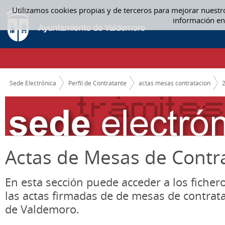
Saltar al contenido
Utilizamos cookies propias y de terceros para mejorar nuestr
AGOSTO - ACTAS MESAS CONTRATACION
información en
CAMINO DE MIGAS
Sede Electrónica
Perfil de Contratante
actas mesas contratacion
Actas de Mesas de Contr
En esta sección puede acceder a los ficher
las actas firmadas de de mesas de contrat
de Valdemoro.