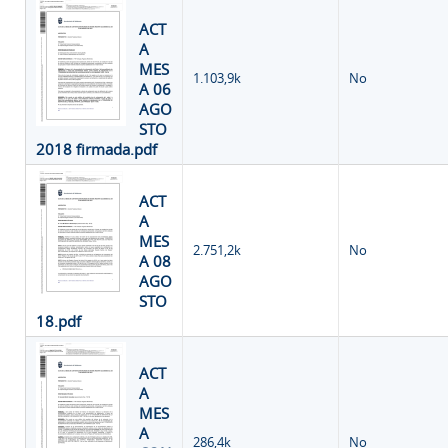
ACT
A
MES
1.103,9k
No
A 06
AGO
STO
2018 firmada.pdf
ACT
A
MES
2.751,2k
No
A 08
AGO
STO
18.pdf
ACT
A
MES
A
286,4k
No