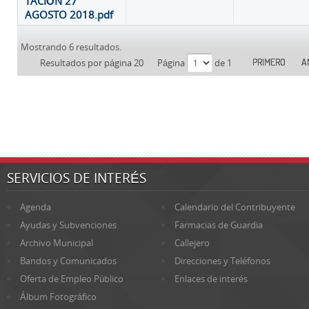
TACIÓN 27
AGOSTO 2018.pdf
Mostrando 6 resultados.
PRIMERO
A
Resultados por página 20
Página
de 1
SERVICIOS DE INTERÉS
Agenda
Calendario del Contribuyente
Ayudas y Subvenciones
Farmacias de Guardia
Archivo Municipal
Callejero
Bandos y Comunicados
Direcciones y Teléfonos
Oferta de Empleo Público
Enlaces de interés
Álbum Fotográfico