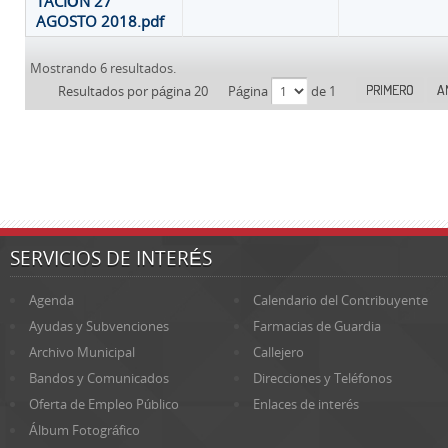
TACIÓN 27
AGOSTO 2018.pdf
Mostrando 6 resultados.
PRIMERO
A
Resultados por página 20
Página
de 1
SERVICIOS DE INTERÉS
Agenda
Calendario del Contribuyente
Ayudas y Subvenciones
Farmacias de Guardia
Archivo Municipal
Callejero
Bandos y Comunicados
Direcciones y Teléfonos
Oferta de Empleo Público
Enlaces de interés
Álbum Fotográfico