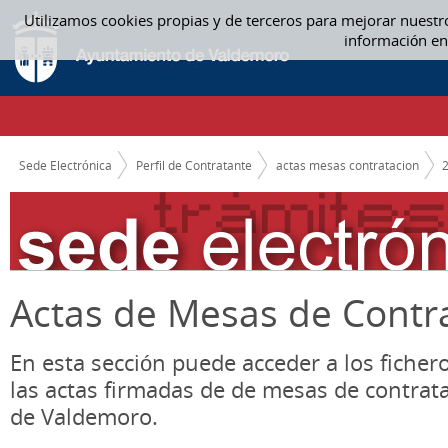
Saltar al contenido
Utilizamos cookies propias y de terceros para mejorar nuestr
AGOSTO - ACTAS MESAS CONTRATACION
información en
CAMINO DE MIGAS
Sede Electrónica
Perfil de Contratante
actas mesas contratacion
Actas de Mesas de Contr
En esta sección puede acceder a los ficher
las actas firmadas de de mesas de contrat
de Valdemoro.