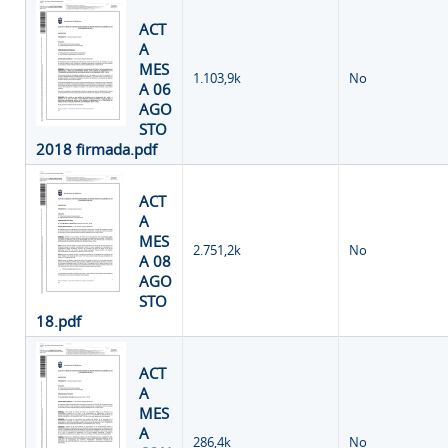
ACT
A
MES
1.103,9k
No
A 06
AGO
STO
2018 firmada.pdf
ACT
A
MES
2.751,2k
No
A 08
AGO
STO
18.pdf
ACT
A
MES
A
286,4k
No