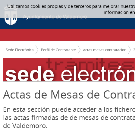
Saltar al contenido
Utilizamos cookies propias y de terceros para mejorar nuestr
AGOSTO - ACTAS MESAS CONTRATACION
información en
CAMINO DE MIGAS
Sede Electrónica
Perfil de Contratante
actas mesas contratacion
Actas de Mesas de Contr
En esta sección puede acceder a los ficher
las actas firmadas de de mesas de contrat
de Valdemoro.