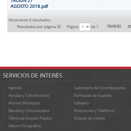
TACIÓN 27
AGOSTO 2018.pdf
Mostrando 6 resultados.
PRIMERO
A
Resultados por página 20
Página
de 1
SERVICIOS DE INTERÉS
Agenda
Calendario del Contribuyente
Ayudas y Subvenciones
Farmacias de Guardia
Archivo Municipal
Callejero
Bandos y Comunicados
Direcciones y Teléfonos
Oferta de Empleo Público
Enlaces de interés
Álbum Fotográfico