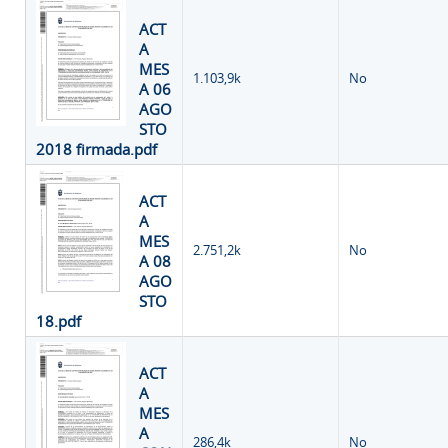
ACT
A
MES
1.103,9k
No
A 06
AGO
STO
2018 firmada.pdf
ACT
A
MES
2.751,2k
No
A 08
AGO
STO
18.pdf
ACT
A
MES
A
286,4k
No