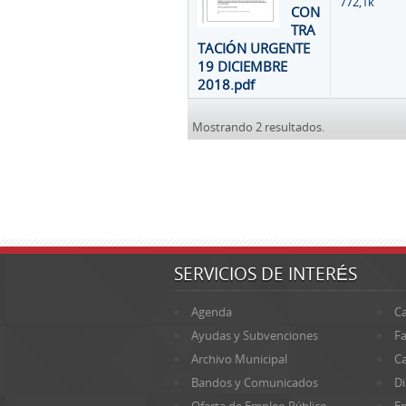
772,1k
CON
TRA
TACIÓN URGENTE
19 DICIEMBRE
2018.pdf
Mostrando 2 resultados.
SERVICIOS DE INTERÉS
Agenda
Ca
Ayudas y Subvenciones
Fa
Archivo Municipal
Ca
Bandos y Comunicados
Di
Oferta de Empleo Público
En