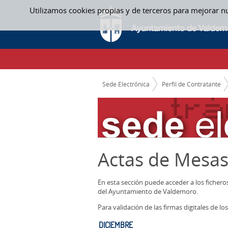
Saltar al contenido
Utilizamos cookies propias y de terceros para mejorar n
DICIEMBRE - ACTAS MESAS CONTRATACIO
CAMINO DE MIGAS
Sede Electrónica
Perfil de Contratante
Actas de Mesas
En esta sección puede acceder a los ficher
del Ayuntamiento de Valdemoro.
Para validación de las firmas digitales de 
DICIEMBRE