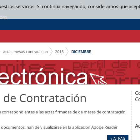
uestros servicios. Si continúa navegando, consideramos que acep
N
actas mesas contratacion
2018
DICIEMBRE
C
 de Contratación
C
os correspondientes a las actas firmadas de de mesas de contratación
A
los documentos, han de visualizarse en la aplicación Adobe Reader
« ATRÁS