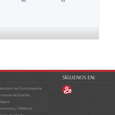
No
63
SÍGUENOS EN:
lendario del Contribuyente
rmacias de Guardia
llejero
recciones y Teléfonos
laces de interés