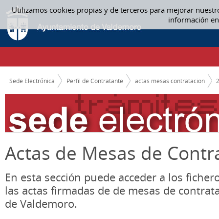
Saltar al contenido
Utilizamos cookies propias y de terceros para mejorar nuestr
DICIEMBRE - ACTAS MESAS CONTRATACION
información en
CAMINO DE MIGAS
Sede Electrónica
Perfil de Contratante
actas mesas contratacion
Actas de Mesas de Contr
En esta sección puede acceder a los ficher
las actas firmadas de de mesas de contrat
de Valdemoro.