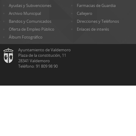
Ayudas y Subvenciones
Farmacias de Guardia
Archivo Municipal
Callejero
Bandos y Comunicados
Direcciones y Teléfonos
Oferta de Empleo Público
Enlaces de interés
Álbum Fotográfico
Ayuntamiento de Valdemoro
Plaza de la constitución, 11
28341 Valdemoro
Teléfono: 91 809 98 90