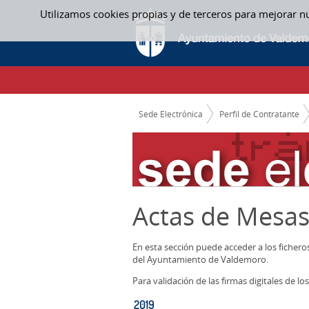
Saltar al contenido
Utilizamos cookies propias y de terceros para mejorar n
2019 - ACTAS MESAS CONTRATACION
CAMINO DE MIGAS
Sede Electrónica
Perfil de Contratante
Actas de Mesas
En esta sección puede acceder a los ficher
del Ayuntamiento de Valdemoro.
Para validación de las firmas digitales de 
2019