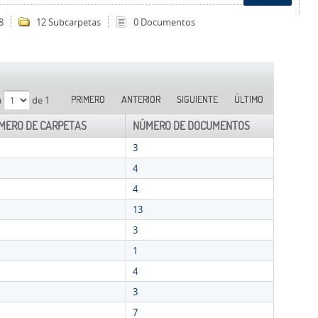
8
12 Subcarpetas
0 Documentos
PRIMERO
ANTERIOR
SIGUIENTE
ÚLTIMO
a
de 1
MERO DE CARPETAS
NÚMERO DE DOCUMENTOS
3
4
4
13
3
1
4
3
7