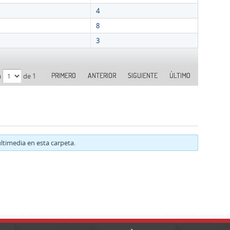
4
8
3
PRIMERO
ANTERIOR
SIGUIENTE
ÚLTIMO
a
de 1
timedia en esta carpeta.