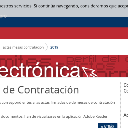
uestros servicios. Si continúa navegando, consideramos que acep
actas mesas contratacion
2019
C
 de Contratación
C
os correspondientes a las actas firmadas de de mesas de contratación
A
los documentos, han de visualizarse en la aplicación Adobe Reader
« ATRÁS