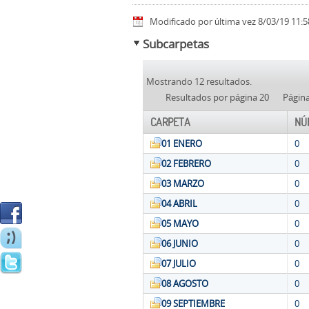
Modificado por última vez 8/03/19 11:5
Subcarpetas
Mostrando 12 resultados.
Resultados por página 20
Págin
CARPETA
NÚ
01 ENERO
0
02 FEBRERO
0
03 MARZO
0
04 ABRIL
0
05 MAYO
0
06 JUNIO
0
07 JULIO
0
08 AGOSTO
0
09 SEPTIEMBRE
0