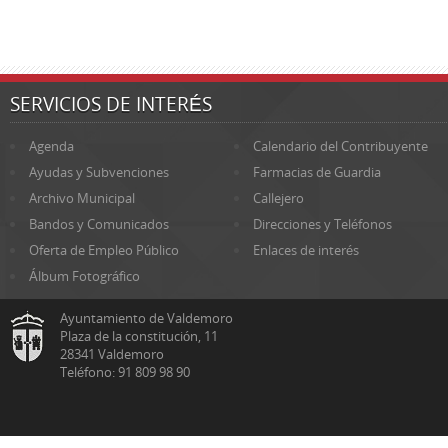
SERVICIOS DE INTERÉS
Agenda
Calendario del Contribuyente
Ayudas y Subvenciones
Farmacias de Guardia
Archivo Municipal
Callejero
Bandos y Comunicados
Direcciones y Teléfonos
Oferta de Empleo Público
Enlaces de interés
Álbum Fotográfico
Ayuntamiento de Valdemoro
Plaza de la constitución, 11
28341 Valdemoro
Teléfono: 91 809 98 90