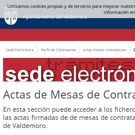
Saltar al contenido
Utilizamos cookies propias y de terceros para mejorar nuestr
2019 - ACTAS MESAS CONTRATACION
información en
CAMINO DE MIGAS
Sede Electrónica
Perfil de Contratante
actas mesas contratacion
Actas de Mesas de Contr
En esta sección puede acceder a los ficher
las actas firmadas de de mesas de contrat
de Valdemoro.