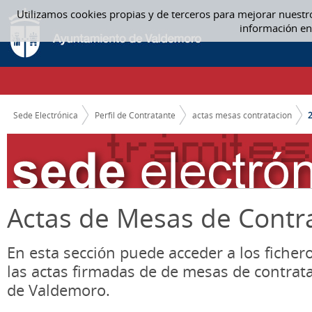
Saltar al contenido
Utilizamos cookies propias y de terceros para mejorar nuestr
2019 - ACTAS MESAS CONTRATACION
información en
CAMINO DE MIGAS
Sede Electrónica
Perfil de Contratante
actas mesas contratacion
Actas de Mesas de Contr
En esta sección puede acceder a los ficher
las actas firmadas de de mesas de contrat
de Valdemoro.