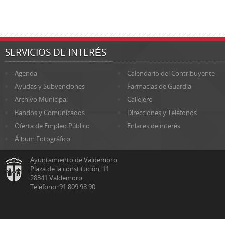
SERVICIOS DE INTERÉS
Agenda
Calendario del Contribuyente
Ayudas y Subvenciones
Farmacias de Guardia
Archivo Municipal
Callejero
Bandos y Comunicados
Direcciones y Teléfonos
Oferta de Empleo Público
Enlaces de interés
Álbum Fotográfico
Ayuntamiento de Valdemoro
Plaza de la constitución, 11
28341 Valdemoro
Teléfono: 91 809 98 90