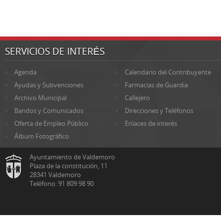
SERVICIOS DE INTERÉS
Agenda
Calendario del Contribuyente
Ayudas y Subvenciones
Farmacias de Guardia
Archivo Municipal
Callejero
Bandos y Comunicados
Direcciones y Teléfonos
Oferta de Empleo Público
Enlaces de interés
Álbum Fotográfico
Ayuntamiento de Valdemoro
Plaza de la constitución, 11
28341 Valdemoro
Teléfono: 91 809 98 90