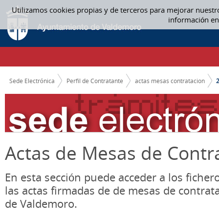
Saltar al contenido
Utilizamos cookies propias y de terceros para mejorar nuestr
2019 - ACTAS MESAS CONTRATACION
información en
CAMINO DE MIGAS
Sede Electrónica
Perfil de Contratante
actas mesas contratacion
Actas de Mesas de Contr
En esta sección puede acceder a los ficher
las actas firmadas de de mesas de contrat
de Valdemoro.