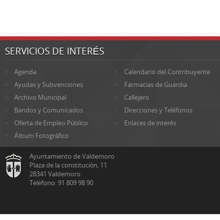
SERVICIOS DE INTERÉS
Agenda
Calendario del Contribuyente
Ayudas y Subvenciones
Farmacias de Guardia
Archivo Municipal
Callejero
Bandos y Comunicados
Direcciones y Teléfonos
Oferta de Empleo Público
Enlaces de interés
Álbum Fotográfico
Ayuntamiento de Valdemoro
Plaza de la constitución, 11
28341 Valdemoro
Teléfono: 91 809 98 90