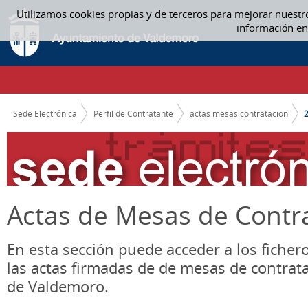
Saltar al contenido
Utilizamos cookies propias y de terceros para mejorar nuestr
2019 - ACTAS MESAS CONTRATACION
información en
CAMINO DE MIGAS
Sede Electrónica
Perfil de Contratante
actas mesas contratacion
Actas de Mesas de Contr
En esta sección puede acceder a los ficher
las actas firmadas de de mesas de contrat
de Valdemoro.