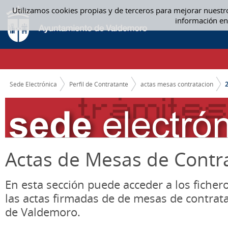
Saltar al contenido
Utilizamos cookies propias y de terceros para mejorar nuestr
2019 - ACTAS MESAS CONTRATACION
información en
CAMINO DE MIGAS
Sede Electrónica
Perfil de Contratante
actas mesas contratacion
Actas de Mesas de Contr
En esta sección puede acceder a los ficher
las actas firmadas de de mesas de contrat
de Valdemoro.