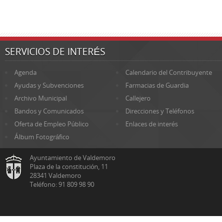
SERVICIOS DE INTERÉS
Agenda
Calendario del Contribuyente
Ayudas y Subvenciones
Farmacias de Guardia
Archivo Municipal
Callejero
Bandos y Comunicados
Direcciones y Teléfonos
Oferta de Empleo Público
Enlaces de interés
Álbum Fotográfico
Ayuntamiento de Valdemoro
Plaza de la constitución, 11
28341 Valdemoro
Teléfono: 91 809 98 90