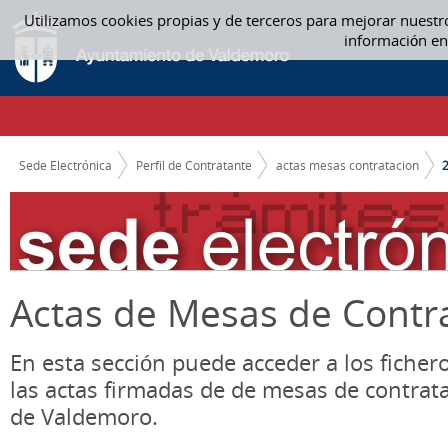
Saltar al contenido
Utilizamos cookies propias y de terceros para mejorar nuestr
2019 - ACTAS MESAS CONTRATACION
información en
CAMINO DE MIGAS
Sede Electrónica
Perfil de Contratante
actas mesas contratacion
Actas de Mesas de Contr
En esta sección puede acceder a los ficher
las actas firmadas de de mesas de contrat
de Valdemoro.