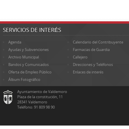
SERVICIOS DE INTERÉS
Agenda
Calendario del Contribuyente
Ayudas y Subvenciones
Farmacias de Guardia
Archivo Municipal
Callejero
Bandos y Comunicados
Direcciones y Teléfonos
Oferta de Empleo Público
Enlaces de interés
Álbum Fotográfico
Ayuntamiento de Valdemoro
Plaza de la constitución, 11
28341 Valdemoro
Teléfono: 91 809 98 90