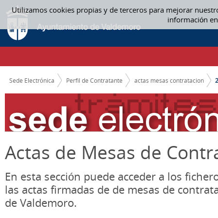
Saltar al contenido
Utilizamos cookies propias y de terceros para mejorar nuestr
2019 - ACTAS MESAS CONTRATACION
información en
CAMINO DE MIGAS
Sede Electrónica
Perfil de Contratante
actas mesas contratacion
Actas de Mesas de Contr
En esta sección puede acceder a los ficher
las actas firmadas de de mesas de contrat
de Valdemoro.