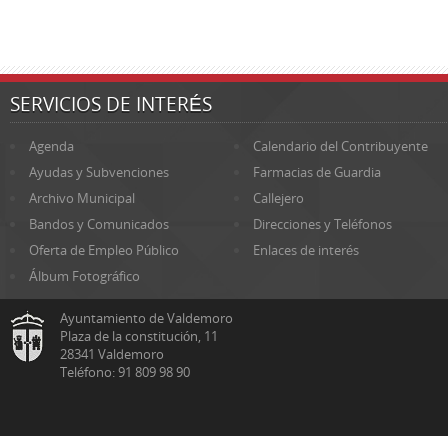
SERVICIOS DE INTERÉS
Agenda
Calendario del Contribuyente
Ayudas y Subvenciones
Farmacias de Guardia
Archivo Municipal
Callejero
Bandos y Comunicados
Direcciones y Teléfonos
Oferta de Empleo Público
Enlaces de interés
Álbum Fotográfico
Ayuntamiento de Valdemoro
Plaza de la constitución, 11
28341 Valdemoro
Teléfono: 91 809 98 90