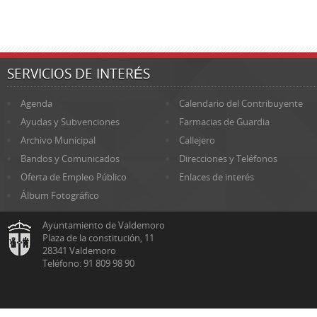
SERVICIOS DE INTERÉS
Agenda
Calendario del Contribuyente
Ayudas y Subvenciones
Farmacias de Guardia
Archivo Municipal
Callejero
Bandos y Comunicados
Direcciones y Teléfonos
Oferta de Empleo Público
Enlaces de interés
Álbum Fotográfico
Ayuntamiento de Valdemoro
Plaza de la constitución, 11
28341 Valdemoro
Teléfono: 91 809 98 90