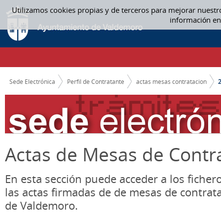
Saltar al contenido
Utilizamos cookies propias y de terceros para mejorar nuestr
2019 - ACTAS MESAS CONTRATACION
información en
CAMINO DE MIGAS
Sede Electrónica
Perfil de Contratante
actas mesas contratacion
Actas de Mesas de Contr
En esta sección puede acceder a los ficher
las actas firmadas de de mesas de contrat
de Valdemoro.