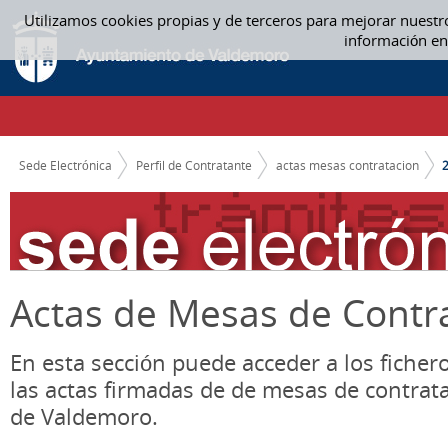
Saltar al contenido
Utilizamos cookies propias y de terceros para mejorar nuestr
2019 - ACTAS MESAS CONTRATACION
información en
CAMINO DE MIGAS
Sede Electrónica
Perfil de Contratante
actas mesas contratacion
Actas de Mesas de Contr
En esta sección puede acceder a los ficher
las actas firmadas de de mesas de contrat
de Valdemoro.