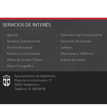
SERVICIOS DE INTERÉS
Agenda
Calendario del Contribuyente
Ayudas y Subvenciones
Farmacias de Guardia
Archivo Municipal
Callejero
Bandos y Comunicados
Direcciones y Teléfonos
Oferta de Empleo Público
Enlaces de interés
Álbum Fotográfico
Ayuntamiento de Valdemoro
Plaza de la constitución, 11
28341 Valdemoro
Teléfono: 91 809 98 90