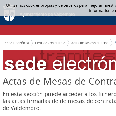
Saltar al contenido
Utilizamos cookies propias y de terceros para mejorar nuestr
2019 - ACTAS MESAS CONTRATACION
información en
CAMINO DE MIGAS
Sede Electrónica
Perfil de Contratante
actas mesas contratacion
Actas de Mesas de Contr
En esta sección puede acceder a los ficher
las actas firmadas de de mesas de contrat
de Valdemoro.