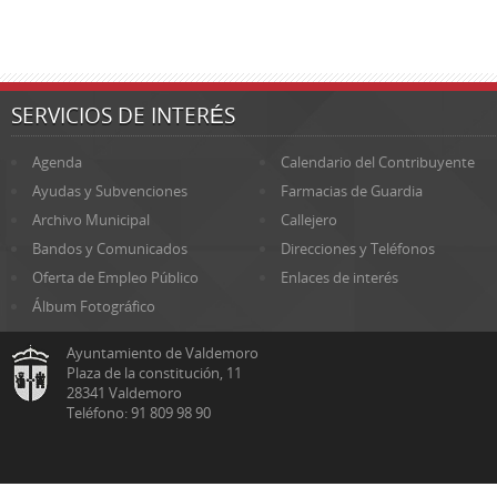
SERVICIOS DE INTERÉS
Agenda
Calendario del Contribuyente
Ayudas y Subvenciones
Farmacias de Guardia
Archivo Municipal
Callejero
Bandos y Comunicados
Direcciones y Teléfonos
Oferta de Empleo Público
Enlaces de interés
Álbum Fotográfico
Ayuntamiento de Valdemoro
Plaza de la constitución, 11
28341 Valdemoro
Teléfono: 91 809 98 90