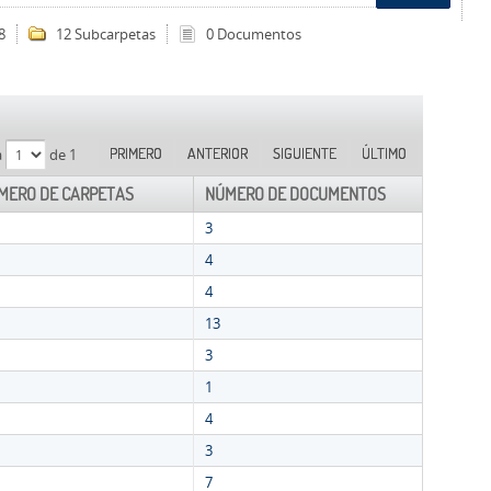
8
12 Subcarpetas
0 Documentos
PRIMERO
ANTERIOR
SIGUIENTE
ÚLTIMO
a
de 1
MERO DE CARPETAS
NÚMERO DE DOCUMENTOS
3
4
4
13
3
1
4
3
7