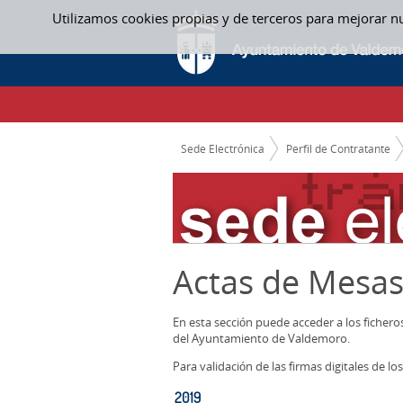
Saltar al contenido
Utilizamos cookies propias y de terceros para mejorar n
2019 - ACTAS MESAS CONTRATACION
CAMINO DE MIGAS
Sede Electrónica
Perfil de Contratante
Actas de Mesas
En esta sección puede acceder a los ficher
del Ayuntamiento de Valdemoro.
Para validación de las firmas digitales de 
2019