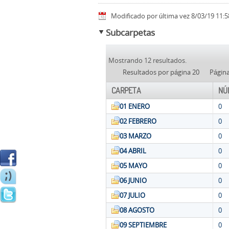
Modificado por última vez 8/03/19 11:5
Subcarpetas
Mostrando 12 resultados.
Resultados por página 20
Págin
CARPETA
NÚ
01 ENERO
0
02 FEBRERO
0
03 MARZO
0
04 ABRIL
0
05 MAYO
0
06 JUNIO
0
07 JULIO
0
08 AGOSTO
0
09 SEPTIEMBRE
0