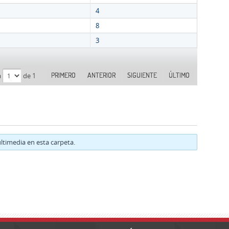
4
8
3
PRIMERO
ANTERIOR
SIGUIENTE
ÚLTIMO
a
de 1
timedia en esta carpeta.