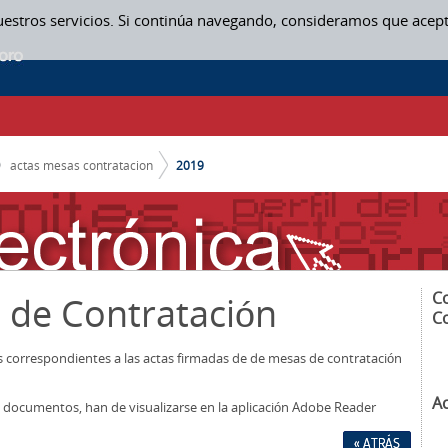
uestros servicios. Si continúa navegando, consideramos que acep
actas mesas contratacion
2019
C
 de Contratación
C
os correspondientes a las actas firmadas de de mesas de contratación
A
los documentos, han de visualizarse en la aplicación Adobe Reader
« ATRÁS