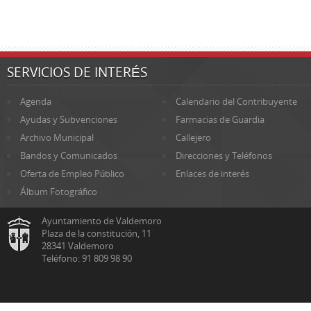
SERVICIOS DE INTERÉS
Agenda
Calendario del Contribuyente
Ayudas y Subvenciones
Farmacias de Guardia
Archivo Municipal
Callejero
Bandos y Comunicados
Direcciones y Teléfonos
Oferta de Empleo Público
Enlaces de interés
Álbum Fotográfico
Ayuntamiento de Valdemoro
Plaza de la constitución, 11
28341 Valdemoro
Teléfono: 91 809 98 90