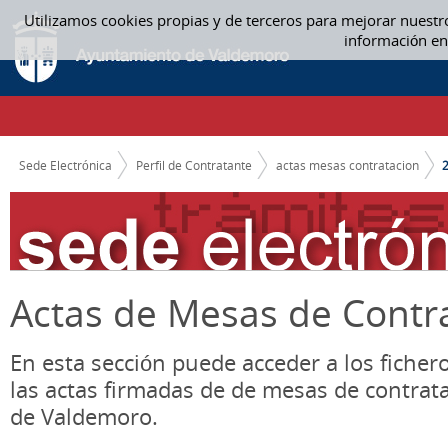
Saltar al contenido
Utilizamos cookies propias y de terceros para mejorar nuestr
2019 - ACTAS MESAS CONTRATACION
información en
CAMINO DE MIGAS
Sede Electrónica
Perfil de Contratante
actas mesas contratacion
Actas de Mesas de Contr
En esta sección puede acceder a los ficher
las actas firmadas de de mesas de contrat
de Valdemoro.