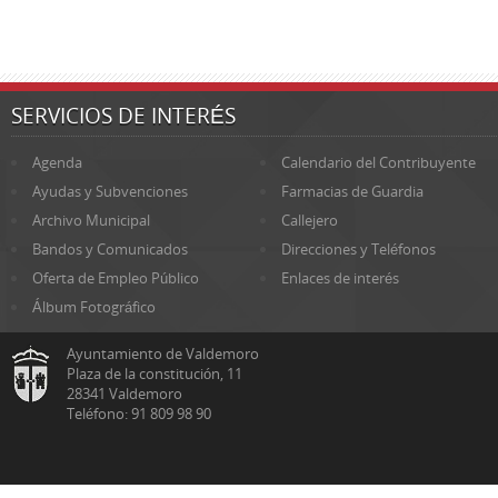
SERVICIOS DE INTERÉS
Agenda
Calendario del Contribuyente
Ayudas y Subvenciones
Farmacias de Guardia
Archivo Municipal
Callejero
Bandos y Comunicados
Direcciones y Teléfonos
Oferta de Empleo Público
Enlaces de interés
Álbum Fotográfico
Ayuntamiento de Valdemoro
Plaza de la constitución, 11
28341 Valdemoro
Teléfono: 91 809 98 90