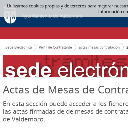
Saltar al contenido
Utilizamos cookies propias y de terceros para mejorar nuestr
2019 - ACTAS MESAS CONTRATACION
información en
CAMINO DE MIGAS
Sede Electrónica
Perfil de Contratante
actas mesas contratacion
Actas de Mesas de Contr
En esta sección puede acceder a los ficher
las actas firmadas de de mesas de contrat
de Valdemoro.