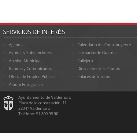
SERVICIOS DE INTERÉS
Agenda
Calendario del Contribuyente
Ayudas y Subvenciones
Farmacias de Guardia
Archivo Municipal
Callejero
Bandos y Comunicados
Direcciones y Teléfonos
Oferta de Empleo Público
Enlaces de interés
Álbum Fotográfico
Ayuntamiento de Valdemoro
Plaza de la constitución, 11
28341 Valdemoro
Teléfono: 91 809 98 90