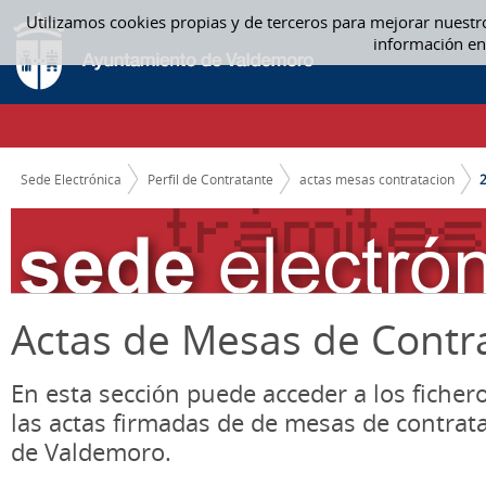
Saltar al contenido
Utilizamos cookies propias y de terceros para mejorar nuestr
2019 - ACTAS MESAS CONTRATACION
información en
CAMINO DE MIGAS
Sede Electrónica
Perfil de Contratante
actas mesas contratacion
Actas de Mesas de Contr
En esta sección puede acceder a los ficher
las actas firmadas de de mesas de contrat
de Valdemoro.