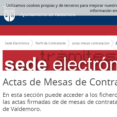
Saltar al contenido
Utilizamos cookies propias y de terceros para mejorar nuestr
2019 - ACTAS MESAS CONTRATACION
información en
CAMINO DE MIGAS
Sede Electrónica
Perfil de Contratante
actas mesas contratacion
Actas de Mesas de Contr
En esta sección puede acceder a los ficher
las actas firmadas de de mesas de contrat
de Valdemoro.