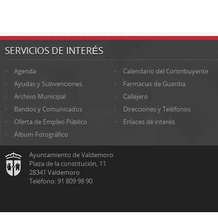
SERVICIOS DE INTERÉS
Agenda
Calendario del Contribuyente
Ayudas y Subvenciones
Farmacias de Guardia
Archivo Municipal
Callejero
Bandos y Comunicados
Direcciones y Teléfonos
Oferta de Empleo Público
Enlaces de interés
Álbum Fotográfico
Ayuntamiento de Valdemoro
Plaza de la constitución, 11
28341 Valdemoro
Teléfono: 91 809 98 90