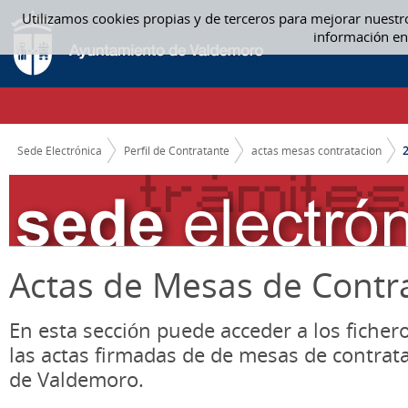
Saltar al contenido
Utilizamos cookies propias y de terceros para mejorar nuestr
2019 - ACTAS MESAS CONTRATACION
información en
CAMINO DE MIGAS
Sede Electrónica
Perfil de Contratante
actas mesas contratacion
Actas de Mesas de Contr
En esta sección puede acceder a los ficher
las actas firmadas de de mesas de contrat
de Valdemoro.