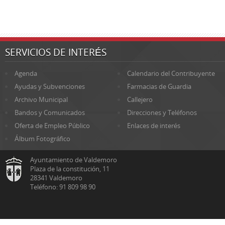
SERVICIOS DE INTERÉS
Agenda
Calendario del Contribuyente
Ayudas y Subvenciones
Farmacias de Guardia
Archivo Municipal
Callejero
Bandos y Comunicados
Direcciones y Teléfonos
Oferta de Empleo Público
Enlaces de interés
Álbum Fotográfico
Ayuntamiento de Valdemoro
Plaza de la constitución, 11
28341 Valdemoro
Teléfono: 91 809 98 90