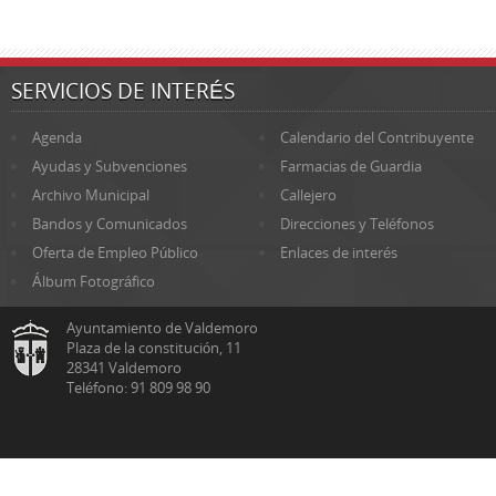
SERVICIOS DE INTERÉS
Agenda
Calendario del Contribuyente
Ayudas y Subvenciones
Farmacias de Guardia
Archivo Municipal
Callejero
Bandos y Comunicados
Direcciones y Teléfonos
Oferta de Empleo Público
Enlaces de interés
Álbum Fotográfico
Ayuntamiento de Valdemoro
Plaza de la constitución, 11
28341 Valdemoro
Teléfono: 91 809 98 90