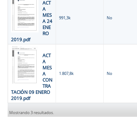
ACT
A
MES
991,3k
No
A 24
ENE
RO
2019.pdf
ACT
A
MES
A
1.807,8k
No
CON
TRA
TACIÓN 09 ENERO
2019.pdf
Mostrando 3 resultados.