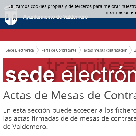
Saltar al contenido
Utilizamos cookies propias y de terceros para mejorar nuestr
01 ENERO - ACTAS MESAS CONTRATACION
información en
CAMINO DE MIGAS
Sede Electrónica
Perfil de Contratante
actas mesas contratacion
Actas de Mesas de Contr
En esta sección puede acceder a los ficher
las actas firmadas de de mesas de contrat
de Valdemoro.