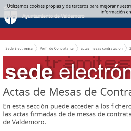
Saltar al contenido
Utilizamos cookies propias y de terceros para mejorar nuestr
02 FEBRERO - ACTAS MESAS CONTRATACION
información en
CAMINO DE MIGAS
Sede Electrónica
Perfil de Contratante
actas mesas contratacion
Actas de Mesas de Contr
En esta sección puede acceder a los ficher
las actas firmadas de de mesas de contrat
de Valdemoro.