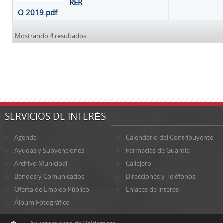
RER
O 2019.pdf
Mostrando 4 resultados.
SERVICIOS DE INTERÉS
Agenda
Calendario del Contribuyente
Ayudas y Subvenciones
Farmacias de Guardia
Archivo Municipal
Callejero
Bandos y Comunicados
Direcciones y Teléfonos
Oferta de Empleo Público
Enlaces de interés
Álbum Fotográfico
Ayuntamiento de Valdemoro