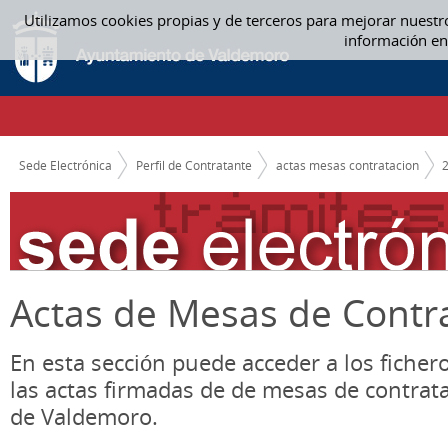
Saltar al contenido
Utilizamos cookies propias y de terceros para mejorar nuestr
02 FEBRERO - ACTAS MESAS CONTRATACION
información en
CAMINO DE MIGAS
Sede Electrónica
Perfil de Contratante
actas mesas contratacion
Actas de Mesas de Contr
En esta sección puede acceder a los ficher
las actas firmadas de de mesas de contrat
de Valdemoro.