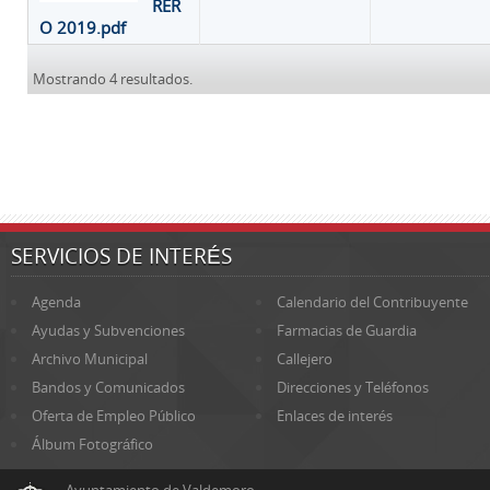
RER
O 2019.pdf
Mostrando 4 resultados.
SERVICIOS DE INTERÉS
Agenda
Calendario del Contribuyente
Ayudas y Subvenciones
Farmacias de Guardia
Archivo Municipal
Callejero
Bandos y Comunicados
Direcciones y Teléfonos
Oferta de Empleo Público
Enlaces de interés
Álbum Fotográfico
Ayuntamiento de Valdemoro