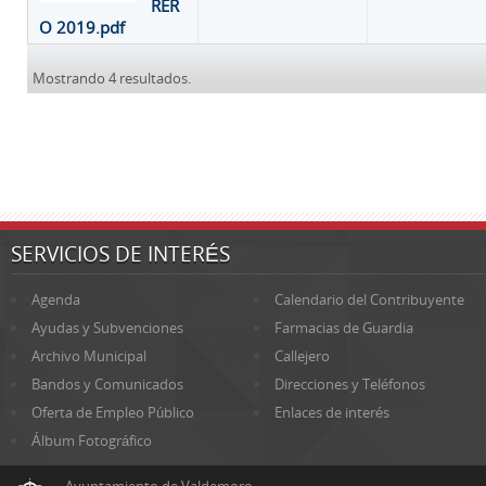
RER
O 2019.pdf
Mostrando 4 resultados.
SERVICIOS DE INTERÉS
Agenda
Calendario del Contribuyente
Ayudas y Subvenciones
Farmacias de Guardia
Archivo Municipal
Callejero
Bandos y Comunicados
Direcciones y Teléfonos
Oferta de Empleo Público
Enlaces de interés
Álbum Fotográfico
Ayuntamiento de Valdemoro