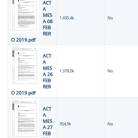
ACT
A
MES
1.435,4k
No
A 08
FEB
RER
O 2019.pdf
ACT
A
MES
1.378,0k
No
A 26
FEB
RER
O 2019.pdf
ACT
A
MES
354,9k
No
A 27
FEB