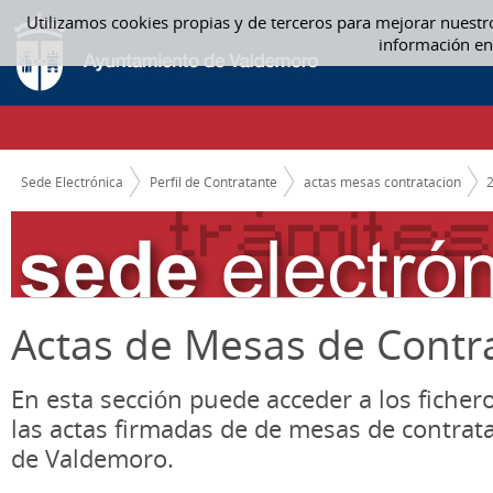
Saltar al contenido
Utilizamos cookies propias y de terceros para mejorar nuestr
02 FEBRERO - ACTAS MESAS CONTRATACION
información en
CAMINO DE MIGAS
Sede Electrónica
Perfil de Contratante
actas mesas contratacion
Actas de Mesas de Contr
En esta sección puede acceder a los ficher
las actas firmadas de de mesas de contrat
de Valdemoro.