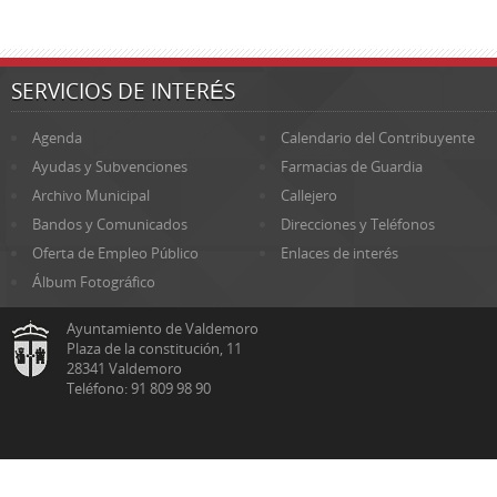
SERVICIOS DE INTERÉS
Agenda
Calendario del Contribuyente
Ayudas y Subvenciones
Farmacias de Guardia
Archivo Municipal
Callejero
Bandos y Comunicados
Direcciones y Teléfonos
Oferta de Empleo Público
Enlaces de interés
Álbum Fotográfico
Ayuntamiento de Valdemoro
Plaza de la constitución, 11
28341 Valdemoro
Teléfono: 91 809 98 90