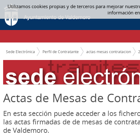
Saltar al contenido
Utilizamos cookies propias y de terceros para mejorar nuestr
05 MAYO - ACTAS MESAS CONTRATACION
información en
CAMINO DE MIGAS
Sede Electrónica
Perfil de Contratante
actas mesas contratacion
Actas de Mesas de Contr
En esta sección puede acceder a los ficher
las actas firmadas de de mesas de contrat
de Valdemoro.