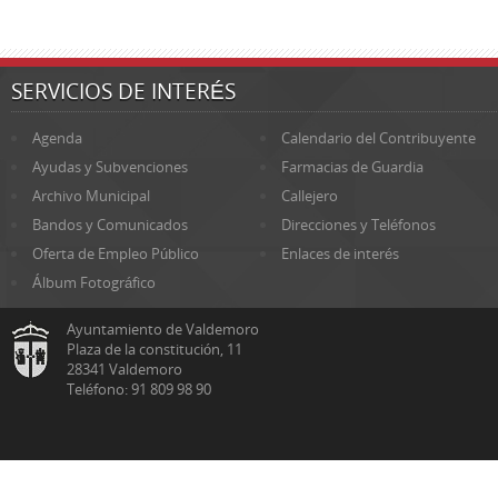
SERVICIOS DE INTERÉS
Agenda
Calendario del Contribuyente
Ayudas y Subvenciones
Farmacias de Guardia
Archivo Municipal
Callejero
Bandos y Comunicados
Direcciones y Teléfonos
Oferta de Empleo Público
Enlaces de interés
Álbum Fotográfico
Ayuntamiento de Valdemoro
Plaza de la constitución, 11
28341 Valdemoro
Teléfono: 91 809 98 90