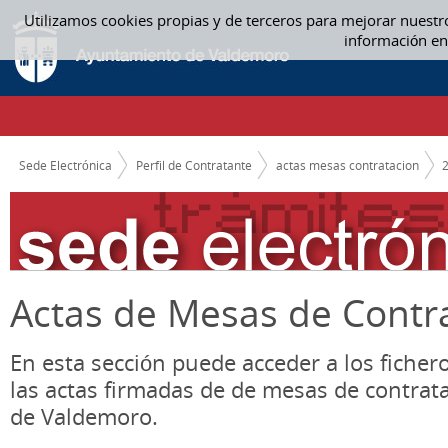
Saltar al contenido
Utilizamos cookies propias y de terceros para mejorar nuestr
05 MAYO - ACTAS MESAS CONTRATACION
información en
CAMINO DE MIGAS
Sede Electrónica
Perfil de Contratante
actas mesas contratacion
Actas de Mesas de Contr
En esta sección puede acceder a los ficher
las actas firmadas de de mesas de contrat
de Valdemoro.