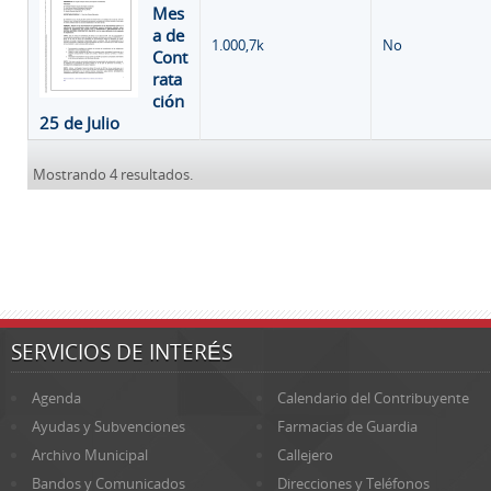
Mes
a de
1.000,7k
No
Cont
rata
ción
25 de Julio
Mostrando 4 resultados.
SERVICIOS DE INTERÉS
Agenda
Calendario del Contribuyente
Ayudas y Subvenciones
Farmacias de Guardia
Archivo Municipal
Callejero
Bandos y Comunicados
Direcciones y Teléfonos