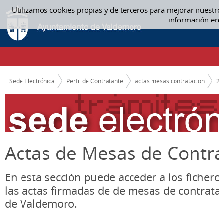
Saltar al contenido
Utilizamos cookies propias y de terceros para mejorar nuestr
07 JULIO - ACTAS MESAS CONTRATACION
información en
CAMINO DE MIGAS
Sede Electrónica
Perfil de Contratante
actas mesas contratacion
Actas de Mesas de Contr
En esta sección puede acceder a los ficher
las actas firmadas de de mesas de contrat
de Valdemoro.