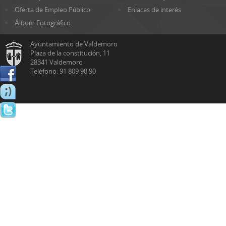
Oferta de Empleo Público
Enlaces de interés
Álbum Fotográfico
Ayuntamiento de Valdemoro
Plaza de la constitución, 11
28341 Valdemoro
Teléfono: 91 809 98 90