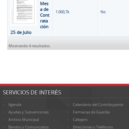
Mes
a de
1.000,7k
No
Cont
rata
ción
25 de Julio
Mostrando 4 resultados.
SERVICIOS DE INTERÉS
Agenda
Calendario del Contribuyente
Ayudas y Subvenciones
Farmacias de Guardia
Archivo Municipal
Callejero
Bandos y Comunicados
Direcciones y Teléfonos