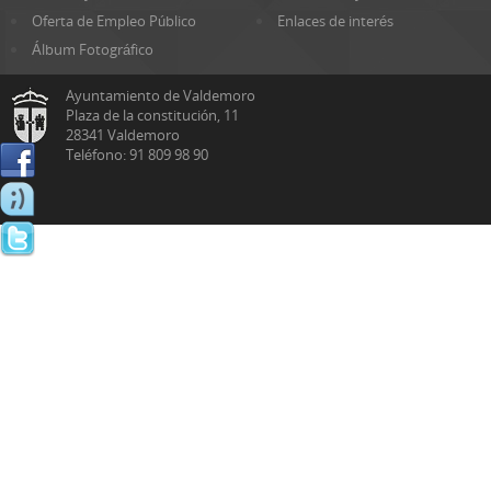
Oferta de Empleo Público
Enlaces de interés
Álbum Fotográfico
Ayuntamiento de Valdemoro
Plaza de la constitución, 11
28341 Valdemoro
Teléfono: 91 809 98 90