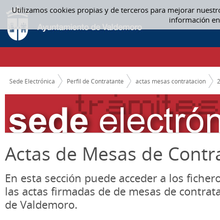
Saltar al contenido
Utilizamos cookies propias y de terceros para mejorar nuestr
07 JULIO - ACTAS MESAS CONTRATACION
información en
CAMINO DE MIGAS
Sede Electrónica
Perfil de Contratante
actas mesas contratacion
Actas de Mesas de Contr
En esta sección puede acceder a los ficher
las actas firmadas de de mesas de contrat
de Valdemoro.