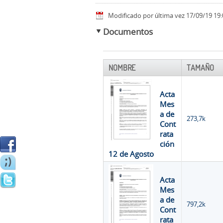
Modificado por última vez 17/09/19 19:
Documentos
NOMBRE
TAMAÑO
Acta
Mes
a de
273,7k
Cont
rata
ción
12 de Agosto
Acta
Mes
a de
797,2k
Cont
rata