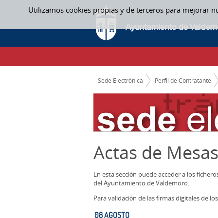
Saltar al contenido
Utilizamos cookies propias y de terceros para mejorar n
08 AGOSTO - ACTAS MESAS CONTRATACIO
CAMINO DE MIGAS
Sede Electrónica
Perfil de Contratante
Actas de Mesas
En esta sección puede acceder a los ficher
del Ayuntamiento de Valdemoro.
Para validación de las firmas digitales de 
08 AGOSTO