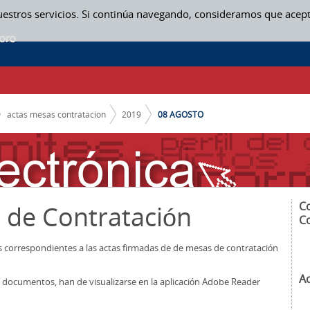
uestros servicios. Si continúa navegando, consideramos que acep
N
actas mesas contratacion
2019
08 AGOSTO
C
 de Contratación
C
os correspondientes a las actas firmadas de de mesas de contratación
A
los documentos, han de visualizarse en la aplicación Adobe Reader