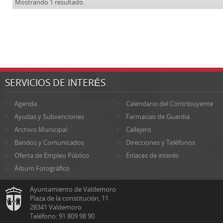
Mostrando 1 resultado.
SERVICIOS DE INTERÉS
Agenda
Calendario del Contribuyente
Ayudas y Subvenciones
Farmacias de Guardia
Archivo Municipal
Callejero
Bandos y Comunicados
Direcciones y Teléfonos
Oferta de Empleo Público
Enlaces de interés
Álbum Fotográfico
Ayuntamiento de Valdemoro
Plaza de la constitución, 11
28341 Valdemoro
Teléfono: 91 809 98 90