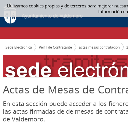
Saltar al contenido
Utilizamos cookies propias y de terceros para mejorar nuestr
06 JUNIO - ACTAS MESAS CONTRATACION
información en
CAMINO DE MIGAS
Sede Electrónica
Perfil de Contratante
actas mesas contratacion
Actas de Mesas de Contr
En esta sección puede acceder a los ficher
las actas firmadas de de mesas de contrat
de Valdemoro.