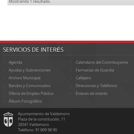
Mostrando 1 resultado.
SERVICIOS DE INTERÉS
Agenda
Calendario del Contribuyente
Ayudas y Subvenciones
Farmacias de Guardia
Archivo Municipal
Callejero
Bandos y Comunicados
Direcciones y Teléfonos
Oferta de Empleo Público
Enlaces de interés
Álbum Fotográfico
Ayuntamiento de Valdemoro
Plaza de la constitución, 11
28341 Valdemoro
Teléfono: 91 809 98 90