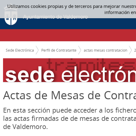
Saltar al contenido
Utilizamos cookies propias y de terceros para mejorar nuestr
06 JUNIO - ACTAS MESAS CONTRATACION
información en
CAMINO DE MIGAS
Sede Electrónica
Perfil de Contratante
actas mesas contratacion
Actas de Mesas de Contr
En esta sección puede acceder a los ficher
las actas firmadas de de mesas de contrat
de Valdemoro.