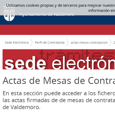
Saltar al contenido
Utilizamos cookies propias y de terceros para mejorar nuestr
10 OCTUBRE - ACTAS MESAS CONTRATACION
información en
CAMINO DE MIGAS
Sede Electrónica
Perfil de Contratante
actas mesas contratacion
Actas de Mesas de Contr
En esta sección puede acceder a los ficher
las actas firmadas de de mesas de contrat
de Valdemoro.