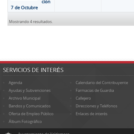
ción
7 de Octubre
Mostrando 4 resultados.
SERVICIOS DE INTERÉS
Agenda
Calendario del Contribuyente
Ayudas y Subvenciones
Farmacias de Guardia
Archivo Municipal
Callejero
Bandos y Comunicados
Direcciones y Teléfonos
Oferta de Empleo Público
Enlaces de interés
Álbum Fotográfico
Ayuntamiento de Valdemoro