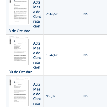
Acta
Mes
a de
2.966,5k
No
Cont
rata
ción
3 de Octubre
Acta
Mes
a de
1.242,6k
No
Cont
rata
ción
30 de Octubre
Acta
Mes
a de
965,0k
No
Cont
rata