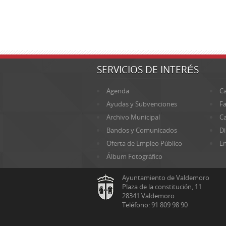
SERVICIOS DE INTERÉS
Agenda
Ca
Ayudas y Subvenciones
Fa
Archivo Municipal
Ca
Bandos y Comunicados
Di
Oferta de Empleo Público
En
Álbum Fotográfico
Ayuntamiento de Valdemoro
Plaza de la constitución, 11
28341 Valdemoro
Teléfono: 91 809 98 90