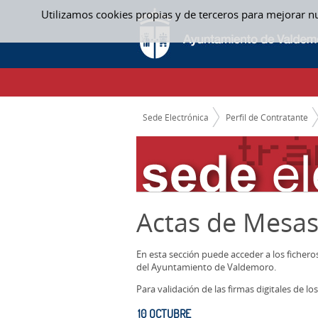
Saltar al contenido
Utilizamos cookies propias y de terceros para mejorar n
10 OCTUBRE - ACTAS MESAS CONTRATACI
CAMINO DE MIGAS
Sede Electrónica
Perfil de Contratante
Actas de Mesas
En esta sección puede acceder a los ficher
del Ayuntamiento de Valdemoro.
Para validación de las firmas digitales de 
10 OCTUBRE