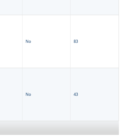
No
83
No
43