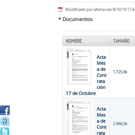
Modificado por última vez 8/10/19 17:4
Documentos
NOMBRE
TAMAÑO
Acta
Mes
a de
1.725,8k
Cont
rata
ción
17 de Octubre
Acta
Mes
a de
2.966,5k
Cont
rata