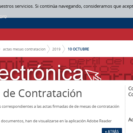
uestros servicios. Si continúa navegando, consideramos que acep
ON
actas mesas contratacion
2019
10 OCTUBRE
C
 de Contratación
C
os correspondientes a las actas firmadas de de mesas de contratación
A
los documentos, han de visualizarse en la aplicación Adobe Reader
« ATRÁS