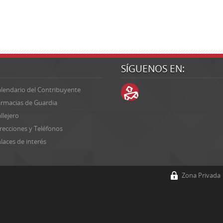
SÍGUENOS EN:
lendario del Contribuyente
rmacias de Guardia
llejero
recciones y Teléfonos
laces de interés
Zona Privada