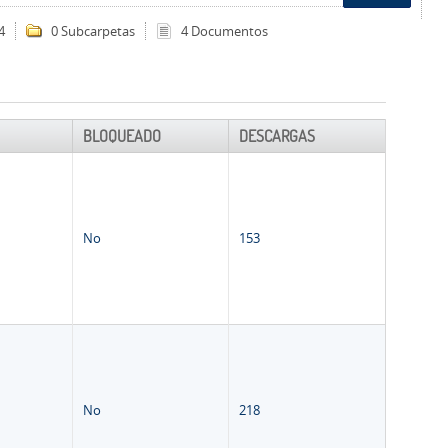
4
0 Subcarpetas
4 Documentos
BLOQUEADO
DESCARGAS
No
153
No
218