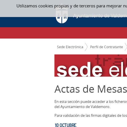
Saltar al contenido
Utilizamos cookies propias y de terceros para mejorar n
10 OCTUBRE - ACTAS MESAS CONTRATACI
CAMINO DE MIGAS
Sede Electrónica
Perfil de Contratante
Actas de Mesas
En esta sección puede acceder a los ficher
del Ayuntamiento de Valdemoro.
Para validación de las firmas digitales de 
10 OCTUBRE