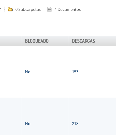
4
0 Subcarpetas
4 Documentos
BLOQUEADO
DESCARGAS
No
153
No
218