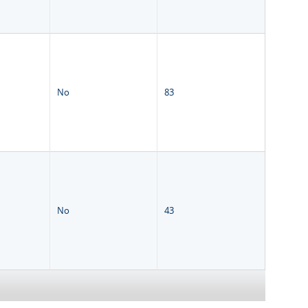
No
83
No
43