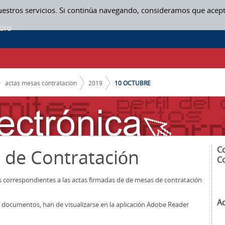
uestros servicios. Si continúa navegando, consideramos que acep
ON
actas mesas contratacion
2019
10 OCTUBRE
C
 de Contratación
C
os correspondientes a las actas firmadas de de mesas de contratación
A
los documentos, han de visualizarse en la aplicación Adobe Reader