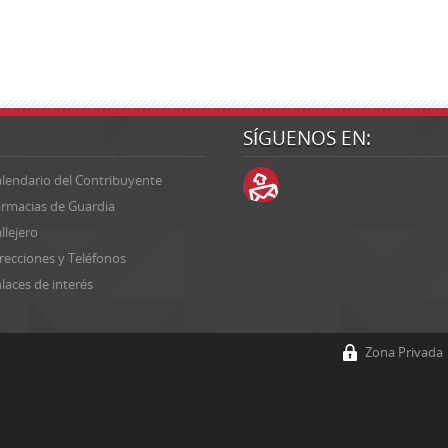
SÍGUENOS EN:
lendario del Contribuyente
rmacias de Guardia
llejero
recciones y Teléfonos
laces de interés
Zona Privada