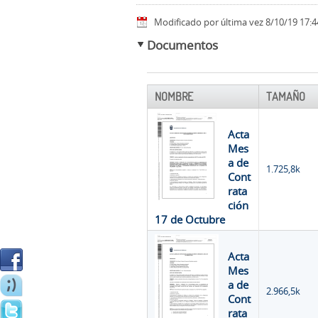
Modificado por última vez 8/10/19 17:4
Documentos
NOMBRE
TAMAÑO
Acta
Mes
a de
1.725,8k
Cont
rata
ción
17 de Octubre
Acta
Mes
a de
2.966,5k
Cont
rata