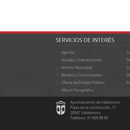
SERVICIOS DE INTERÉS
Agenda
Ca
Ayudas y Subvenciones
Fa
Archivo Municipal
Ca
Bandos y Comunicados
Di
Oferta de Empleo Público
En
Álbum Fotográfico
Ayuntamiento de Valdemoro
Plaza de la constitución, 11
28341 Valdemoro
Teléfono: 91 809 98 90