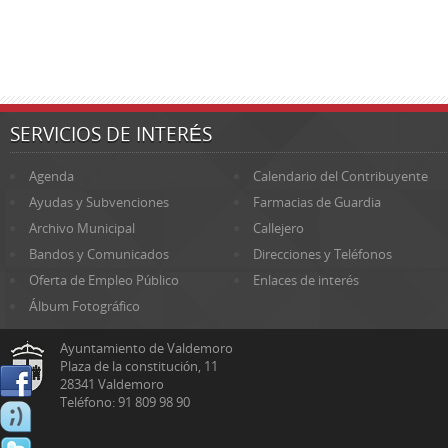
SERVICIOS DE INTERÉS
Agenda
Calendario del Contribuyente
Ayudas y Subvenciones
Farmacias de Guardia
Archivo Municipal
Callejero
Bandos y Comunicados
Direcciones y Teléfonos
Oferta de Empleo Público
Enlaces de interés
Álbum Fotográfico
Ayuntamiento de Valdemoro
Plaza de la constitución, 11
28341 Valdemoro
Teléfono: 91 809 98 90