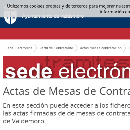
Saltar al contenido
Utilizamos cookies propias y de terceros para mejorar nuestr
11 NOVIEMBRE - ACTAS MESAS CONTRATACION
información en
CAMINO DE MIGAS
Sede Electrónica
Perfil de Contratante
actas mesas contratacion
Actas de Mesas de Contr
En esta sección puede acceder a los ficher
las actas firmadas de de mesas de contrat
de Valdemoro.