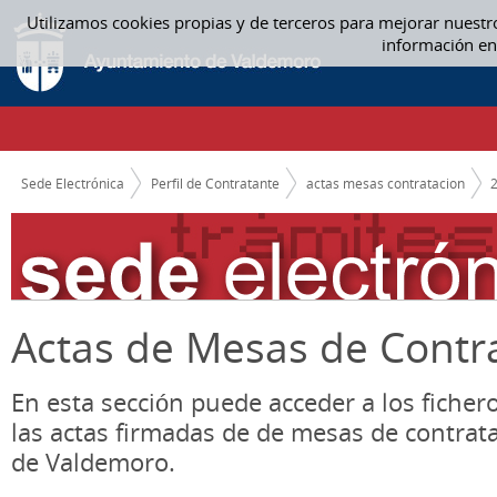
Saltar al contenido
Utilizamos cookies propias y de terceros para mejorar nuestr
12 DICIEMBRE - ACTAS MESAS CONTRATACION
información en
CAMINO DE MIGAS
Sede Electrónica
Perfil de Contratante
actas mesas contratacion
Actas de Mesas de Contr
En esta sección puede acceder a los ficher
las actas firmadas de de mesas de contrat
de Valdemoro.