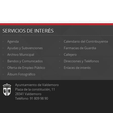
SERVICIOS DE INTERÉS
Agenda
Calendario del Contribuyente
Ayudas y Subvenciones
Farmacias de Guardia
Archivo Municipal
Callejero
Bandos y Comunicados
Direcciones y Teléfonos
Oferta de Empleo Público
Enlaces de interés
Álbum Fotográfico
Ayuntamiento de Valdemoro
Plaza de la constitución, 11
28341 Valdemoro
Teléfono: 91 809 98 90