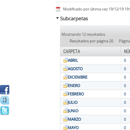
Modificado por última vez 19/12/19 19:
Subcarpetas
Mostrando 12 resultados.
Resultados por página 20
Págin
CARPETA
NÚ
ABRIL
0
AGOSTO
0
DICIEMBRE
0
ENERO
0
FEBRERO
0
JULIO
0
JUNIO
0
MARZO
0
MAYO
0