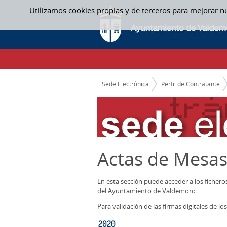
Saltar al contenido
Utilizamos cookies propias y de terceros para mejorar n
2020 - ACTAS MESAS CONTRATACION
CAMINO DE MIGAS
Sede Electrónica
Perfil de Contratante
Actas de Mesas
En esta sección puede acceder a los ficher
del Ayuntamiento de Valdemoro.
Para validación de las firmas digitales de 
2020