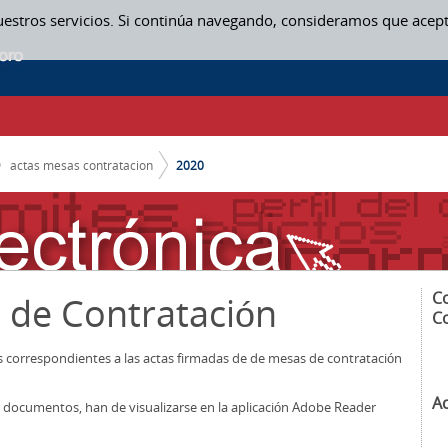
uestros servicios. Si continúa navegando, consideramos que acep
actas mesas contratacion
2020
C
 de Contratación
C
os correspondientes a las actas firmadas de de mesas de contratación
A
los documentos, han de visualizarse en la aplicación Adobe Reader