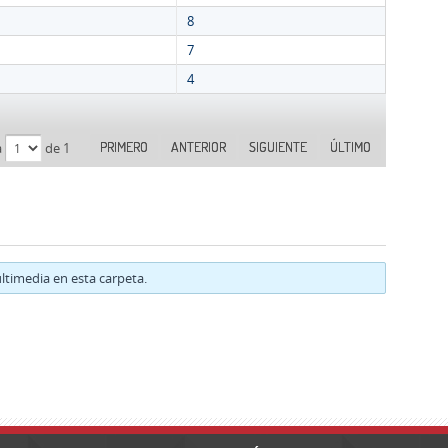
8
7
4
PRIMERO
ANTERIOR
SIGUIENTE
ÚLTIMO
a
de 1
timedia en esta carpeta.