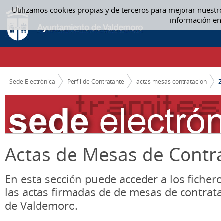
Saltar al contenido
Utilizamos cookies propias y de terceros para mejorar nuestr
2020 - ACTAS MESAS CONTRATACION
información en
CAMINO DE MIGAS
Sede Electrónica
Perfil de Contratante
actas mesas contratacion
Actas de Mesas de Contr
En esta sección puede acceder a los ficher
las actas firmadas de de mesas de contrat
de Valdemoro.