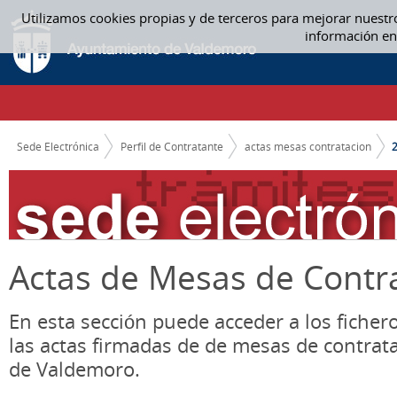
Saltar al contenido
Utilizamos cookies propias y de terceros para mejorar nuestr
2020 - ACTAS MESAS CONTRATACION
información en
CAMINO DE MIGAS
Sede Electrónica
Perfil de Contratante
actas mesas contratacion
Actas de Mesas de Contr
En esta sección puede acceder a los ficher
las actas firmadas de de mesas de contrat
de Valdemoro.