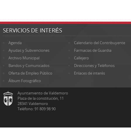
SERVICIOS DE INTERÉS
Agenda
Calendario del Contribuyente
Ayudas y Subvenciones
Farmacias de Guardia
Archivo Municipal
Callejero
Bandos y Comunicados
Direcciones y Teléfonos
Oferta de Empleo Público
Enlaces de interés
Álbum Fotográfico
Ayuntamiento de Valdemoro
Plaza de la constitución, 11
28341 Valdemoro
Teléfono: 91 809 98 90