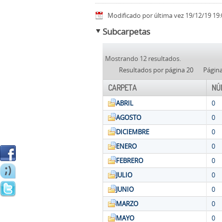
Modificado por última vez 19/12/19 19:
Subcarpetas
Mostrando 12 resultados.
Resultados por página 20
Págin
CARPETA
NÚ
ABRIL
0
AGOSTO
0
DICIEMBRE
0
ENERO
0
FEBRERO
0
JULIO
0
JUNIO
0
MARZO
0
MAYO
0