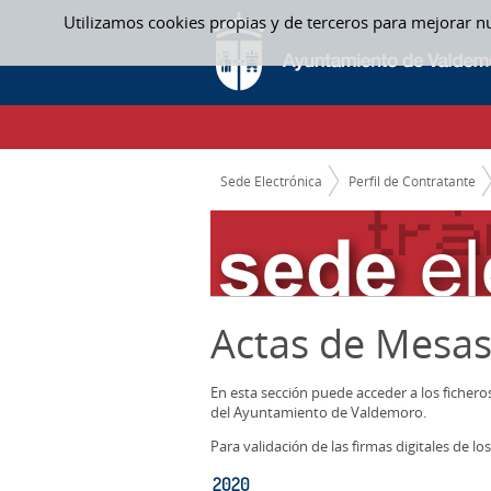
Saltar al contenido
Utilizamos cookies propias y de terceros para mejorar n
2020 - ACTAS MESAS CONTRATACION
CAMINO DE MIGAS
Sede Electrónica
Perfil de Contratante
Actas de Mesas
En esta sección puede acceder a los ficher
del Ayuntamiento de Valdemoro.
Para validación de las firmas digitales de 
2020