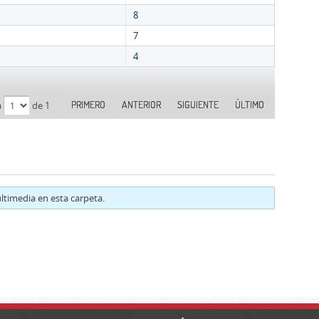
8
7
4
PRIMERO
ANTERIOR
SIGUIENTE
ÚLTIMO
a
de 1
timedia en esta carpeta.