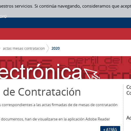
uestros servicios. Si continúa navegando, consideramos que acep
actas mesas contratacion
2020
C
 de Contratación
C
os correspondientes a las actas firmadas de de mesas de contratación
A
los documentos, han de visualizarse en la aplicación Adobe Reader
« ATRÁS