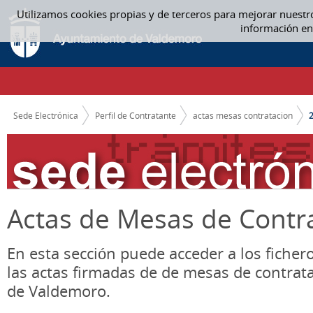
Saltar al contenido
Utilizamos cookies propias y de terceros para mejorar nuestr
2020 - ACTAS MESAS CONTRATACION
información en
CAMINO DE MIGAS
Sede Electrónica
Perfil de Contratante
actas mesas contratacion
Actas de Mesas de Contr
En esta sección puede acceder a los ficher
las actas firmadas de de mesas de contrat
de Valdemoro.