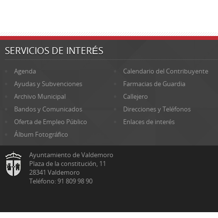
SERVICIOS DE INTERÉS
Agenda
Calendario del Contribuyente
Ayudas y Subvenciones
Farmacias de Guardia
Archivo Municipal
Callejero
Bandos y Comunicados
Direcciones y Teléfonos
Oferta de Empleo Público
Enlaces de interés
Álbum Fotográfico
Ayuntamiento de Valdemoro
Plaza de la constitución, 11
28341 Valdemoro
Teléfono: 91 809 98 90