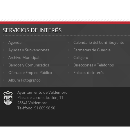
SERVICIOS DE INTERÉS
Agenda
Calendario del Contribuyente
Ayudas y Subvenciones
Farmacias de Guardia
Archivo Municipal
Callejero
Bandos y Comunicados
Direcciones y Teléfonos
Oferta de Empleo Público
Enlaces de interés
Álbum Fotográfico
Ayuntamiento de Valdemoro
Plaza de la constitución, 11
28341 Valdemoro
Teléfono: 91 809 98 90