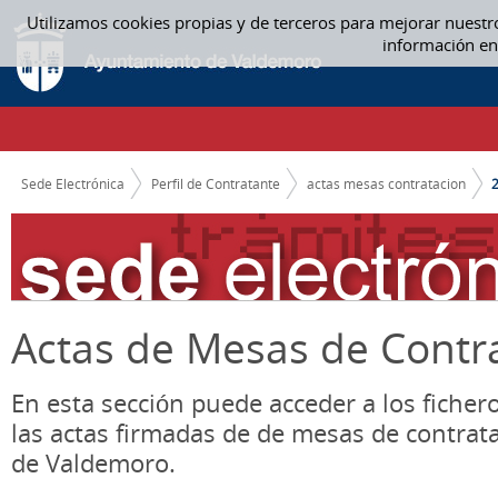
Saltar al contenido
Utilizamos cookies propias y de terceros para mejorar nuestr
2020 - ACTAS MESAS CONTRATACION
información en
CAMINO DE MIGAS
Sede Electrónica
Perfil de Contratante
actas mesas contratacion
Actas de Mesas de Contr
En esta sección puede acceder a los ficher
las actas firmadas de de mesas de contrat
de Valdemoro.