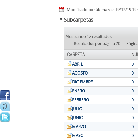
Modificado por última vez 19/12/19 19:
Subcarpetas
Mostrando 12 resultados.
Resultados por página 20
Págin
CARPETA
NÚ
ABRIL
0
AGOSTO
0
DICIEMBRE
0
ENERO
0
FEBRERO
0
JULIO
0
JUNIO
0
MARZO
0
MAYO
0