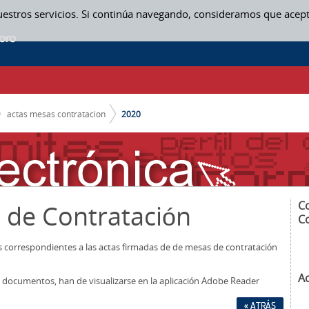
uestros servicios. Si continúa navegando, consideramos que acep
actas mesas contratacion
2020
C
 de Contratación
C
os correspondientes a las actas firmadas de de mesas de contratación
A
los documentos, han de visualizarse en la aplicación Adobe Reader
« ATRÁS