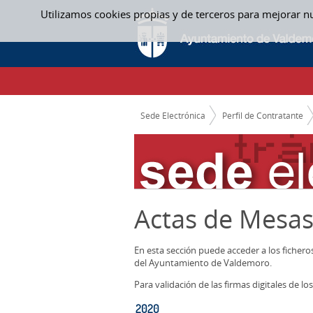
Saltar al contenido
Utilizamos cookies propias y de terceros para mejorar n
2020 - ACTAS MESAS CONTRATACION
CAMINO DE MIGAS
Sede Electrónica
Perfil de Contratante
Actas de Mesas
En esta sección puede acceder a los ficher
del Ayuntamiento de Valdemoro.
Para validación de las firmas digitales de 
2020