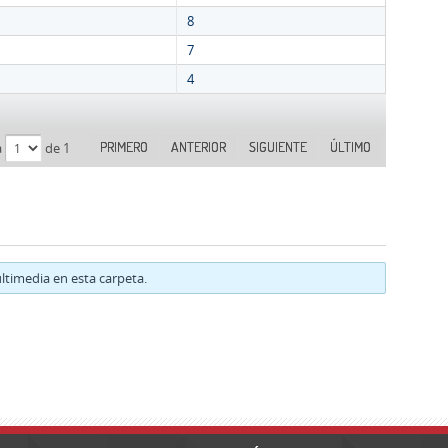
8
7
4
PRIMERO
ANTERIOR
SIGUIENTE
ÚLTIMO
a
de 1
timedia en esta carpeta.