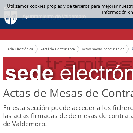
Saltar al contenido
Utilizamos cookies propias y de terceros para mejorar nuestr
2020 - ACTAS MESAS CONTRATACION
información en
CAMINO DE MIGAS
Sede Electrónica
Perfil de Contratante
actas mesas contratacion
Actas de Mesas de Contr
En esta sección puede acceder a los ficher
las actas firmadas de de mesas de contrat
de Valdemoro.