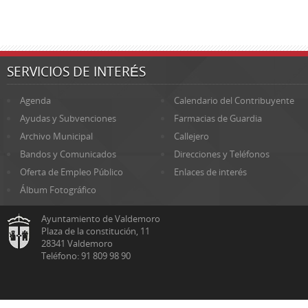
SERVICIOS DE INTERÉS
Agenda
Calendario del Contribuyente
Ayudas y Subvenciones
Farmacias de Guardia
Archivo Municipal
Callejero
Bandos y Comunicados
Direcciones y Teléfonos
Oferta de Empleo Público
Enlaces de interés
Álbum Fotográfico
Ayuntamiento de Valdemoro
Plaza de la constitución, 11
28341 Valdemoro
Teléfono: 91 809 98 90