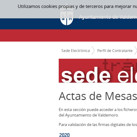
Saltar al contenido
Utilizamos cookies propias y de terceros para mejorar n
2020 - ACTAS MESAS CONTRATACION
CAMINO DE MIGAS
Sede Electrónica
Perfil de Contratante
Actas de Mesas
En esta sección puede acceder a los ficher
del Ayuntamiento de Valdemoro.
Para validación de las firmas digitales de 
2020