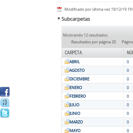
Modificado por última vez 19/12/19 19:
Subcarpetas
Mostrando 12 resultados.
Resultados por página 20
Págin
CARPETA
NÚ
ABRIL
0
AGOSTO
0
DICIEMBRE
0
ENERO
0
FEBRERO
0
JULIO
0
JUNIO
0
MARZO
0
MAYO
0