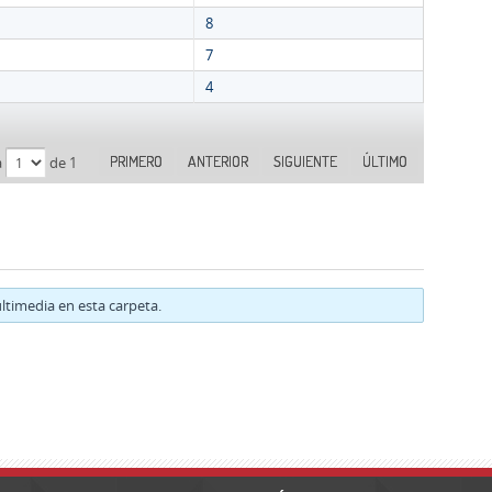
8
7
4
PRIMERO
ANTERIOR
SIGUIENTE
ÚLTIMO
a
de 1
timedia en esta carpeta.