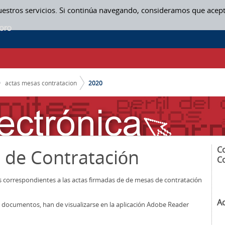
uestros servicios. Si continúa navegando, consideramos que acep
actas mesas contratacion
2020
C
 de Contratación
C
os correspondientes a las actas firmadas de de mesas de contratación
A
los documentos, han de visualizarse en la aplicación Adobe Reader