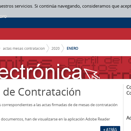
uestros servicios. Si continúa navegando, consideramos que acep
actas mesas contratacion
2020
ENERO
C
 de Contratación
C
os correspondientes a las actas firmadas de de mesas de contratación
A
los documentos, han de visualizarse en la aplicación Adobe Reader
« ATRÁS