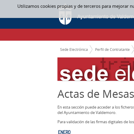
Saltar al contenido
Utilizamos cookies propias y de terceros para mejorar n
ENERO - ACTAS MESAS CONTRATACION
CAMINO DE MIGAS
Sede Electrónica
Perfil de Contratante
Actas de Mesas
En esta sección puede acceder a los ficher
del Ayuntamiento de Valdemoro.
Para validación de las firmas digitales de 
ENERO