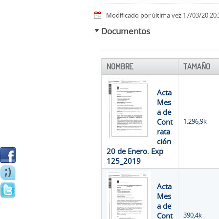
Modificado por última vez 17/03/20 20:
Documentos
NOMBRE
TAMAÑO
Acta
Mes
a de
Cont
1.296,9k
rata
ción
20 de Enero. Exp
125_2019
Acta
Mes
a de
Cont
390,4k