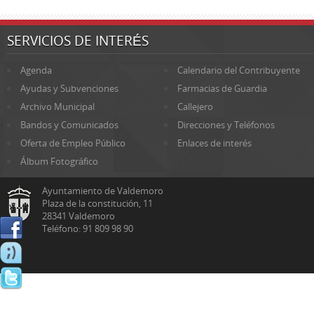
SERVICIOS DE INTERÉS
Agenda
Calendario del Contribuyente
Ayudas y Subvenciones
Farmacias de Guardia
Archivo Municipal
Callejero
Bandos y Comunicados
Direcciones y Teléfonos
Oferta de Empleo Público
Enlaces de interés
Álbum Fotográfico
Ayuntamiento de Valdemoro
Plaza de la constitución, 11
28341 Valdemoro
Teléfono: 91 809 98 90