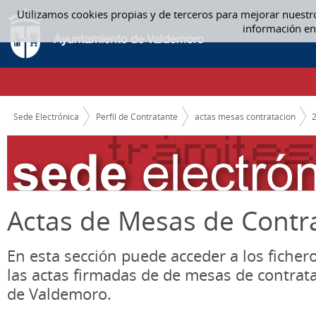
Saltar al contenido
Utilizamos cookies propias y de terceros para mejorar nuestr
ABRIL - ACTAS MESAS CONTRATACION
información en
CAMINO DE MIGAS
Sede Electrónica
Perfil de Contratante
actas mesas contratacion
Actas de Mesas de Contr
En esta sección puede acceder a los ficher
las actas firmadas de de mesas de contrat
de Valdemoro.