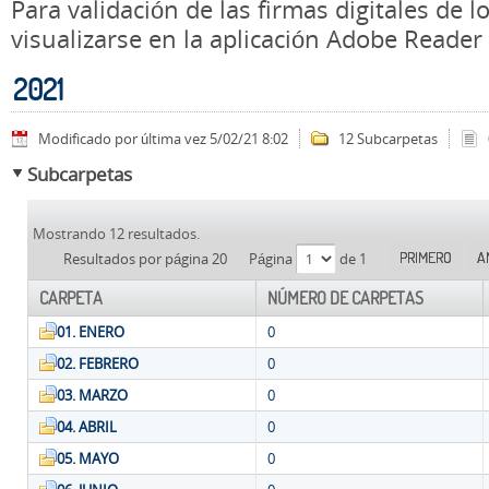
Para validación de las firmas digitales de
visualizarse en la aplicación Adobe Reader
2021
Modificado por última vez 5/02/21 8:02
12 Subcarpetas
Subcarpetas
Mostrando 12 resultados.
PRIMERO
A
Resultados por página 20
Página
de 1
CARPETA
NÚMERO DE CARPETAS
01. ENERO
0
02. FEBRERO
0
03. MARZO
0
04. ABRIL
0
05. MAYO
0