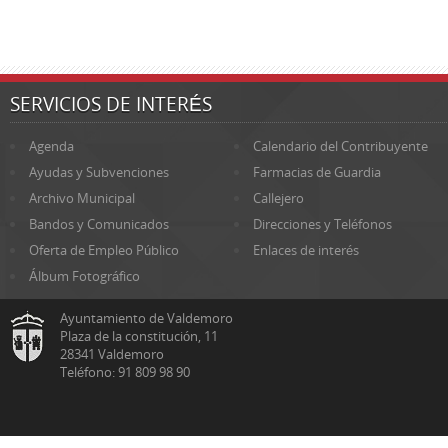
SERVICIOS DE INTERÉS
Agenda
Calendario del Contribuyente
Ayudas y Subvenciones
Farmacias de Guardia
Archivo Municipal
Callejero
Bandos y Comunicados
Direcciones y Teléfonos
Oferta de Empleo Público
Enlaces de interés
Álbum Fotográfico
Ayuntamiento de Valdemoro
Plaza de la constitución, 11
28341 Valdemoro
Teléfono: 91 809 98 90