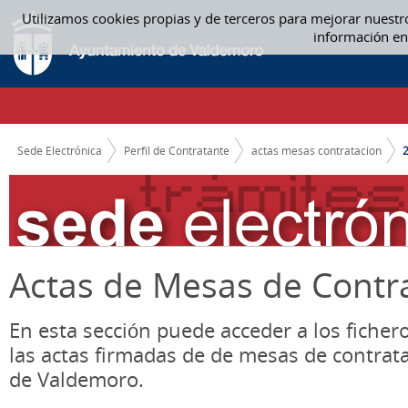
Saltar al contenido
Utilizamos cookies propias y de terceros para mejorar nuestr
2021 - ACTAS MESAS CONTRATACION
información en
CAMINO DE MIGAS
Sede Electrónica
Perfil de Contratante
actas mesas contratacion
Actas de Mesas de Contr
En esta sección puede acceder a los ficher
las actas firmadas de de mesas de contrat
de Valdemoro.